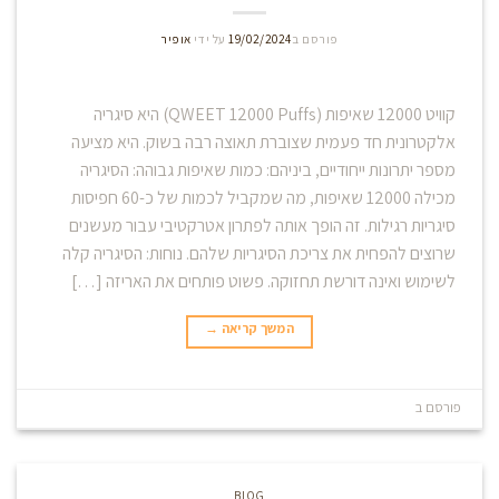
פורסם ב
19/02/2024
על ידי
אופיר
קוויט 12000 שאיפות (QWEET 12000 Puffs) היא סיגריה
אלקטרונית חד פעמית שצוברת תאוצה רבה בשוק. היא מציעה
מספר יתרונות ייחודיים, ביניהם: כמות שאיפות גבוהה: הסיגריה
מכילה 12000 שאיפות, מה שמקביל לכמות של כ-60 חפיסות
סיגריות רגילות. זה הופך אותה לפתרון אטרקטיבי עבור מעשנים
שרוצים להפחית את צריכת הסיגריות שלהם. נוחות: הסיגריה קלה
לשימוש ואינה דורשת תחזוקה. פשוט פותחים את האריזה […]
המשך קריאה
→
פורסם ב
Blog
השאר תגובה
BLOG