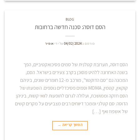
BLOG
הסם דוסה: סכנה חדשה ברחובות
פורסם ב
04/02/2024
על ידי
אופיר
הסם דוסה, תערובת קטלנית של סמים פסיכואקטיביים, הפך
בשנה האחרונה ללהיט מסוכן בקרב צעירים בישראל. הסם,
המכונה גם “סם הדוקטור”, מורכב מ-12 חומרים שונים, ביניהם
קוקאין, קטמין, MDMA וסמים פסיכדליים נוספים. השפעתו של
הסם חזקה וממושכת, ועלולה לגרום לתופעות לוואי קשות, ביניהן:
הדוסה: סם קטלני וממכר דיווחים רבים מצביעים על מקרים קשים
של אשפוז ואף […]
המשך קריאה
→