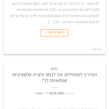
לא טעים – זה לא עובר.אז אם בא לך לגוון, לנסות משהו חדש או
סתם לדעת מה כולם מעשנים – קבל את חמשת הטעמים הכי
לוהטים כרגע בארץ.כל אחד מהם טעם מנצח. 🍉 1. אבטיח קראם
יש טעם שאין מצב שיאכזב – זה […]
המשך קריאה
→
פורסם ב
Blog
השאר תגובה
BLOG
המדריך למתחילים: איך לבחור סיגריה אלקטרוניות
שמתאימה לך?
פורסם ב
02/07/2025
על ידי
אופיר