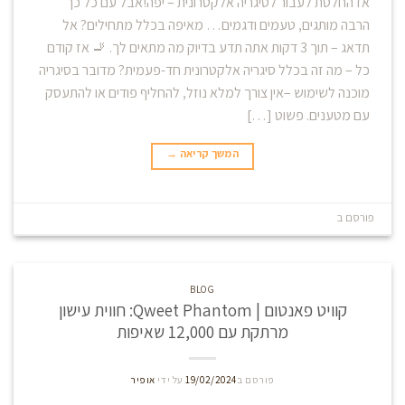
אז החלטת לעבור לסיגריה אלקטרונית – יפה!אבל עם כל כך
הרבה מותגים, טעמים ודגמים… מאיפה בכלל מתחילים? אל
תדאג – תוך 3 דקות אתה תדע בדיוק מה מתאים לך. 🚬 אז קודם
כל – מה זה בכלל סיגריה אלקטרונית חד-פעמית? מדובר בסיגריה
מוכנה לשימוש –אין צורך למלא נוזל, להחליף פודים או להתעסק
עם מטענים. פשוט […]
המשך קריאה
→
פורסם ב
Blog
השאר תגובה
BLOG
קוויט פאנטום | Qweet Phantom: חווית עישון
מרתקת עם 12,000 שאיפות
פורסם ב
19/02/2024
על ידי
אופיר