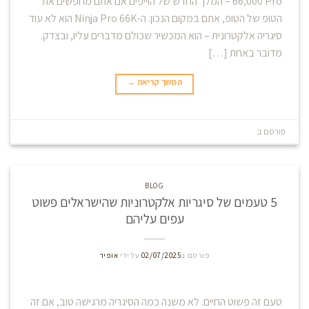
66,000 Pro – המלך החדש של הוייפים אם אתם מחפשים את
הטופ של הטופ, אתם במקום הנכון. ה-Ninja Pro 66K הוא לא עוד
סיגריה אלקטרונית – הוא המכשיר שכולם מדברים עליו, ובצדק.
מדובר באחת […]
המשך קריאה
→
פורסם ב
Blog
השאר תגובה
BLOG
5 טעמים של סיגריות אלקטרוניות שהישראלים פשוט
עפים עליהם
פורסם ב
02/07/2025
על ידי
אופיר
טעם זה פשוט החיים. לא משנה כמה הסיגריה מרגישה טוב, אם זה