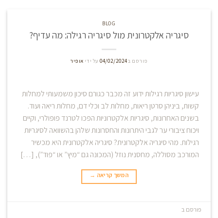
BLOG
סיגריה אלקטרונית מול סיגריה רגילה: מה עדיף?
פורסם ב
04/02/2024
על ידי
אופיר
עישון סיגריות רגילות ידוע זה מכבר כגורם סיכון משמעותי למחלות
קשות, ביניהן סרטן ריאות, מחלות לב וכלי דם, מחלות ריאה ועוד.
בשנים האחרונות, סיגריות אלקטרוניות הפכו לטרנד פופולרי, וקיים
ויכוח ציבורי ער לגבי היתרונות והחסרונות שלהן בהשוואה לסיגריות
רגילות. מהי סיגריה אלקטרונית? סיגריה אלקטרונית היא מכשיר
המורכב מסוללה, מחסנית נוזל (המכונה גם “מיץ” או “פוד”), […]
המשך קריאה
→
פורסם ב
Blog
השאר תגובה