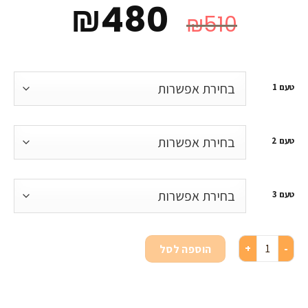
₪
480
₪
510
טעם 1
טעם 2
טעם 3
הוספה לסל