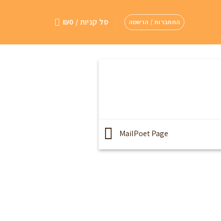
סל קניות /
0
₪
התחברות / הרשמה
MailPoet Page